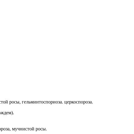
той росы, гельминтоспориоза. церкоспороза.
ождем).
ороза, мучнистой росы.