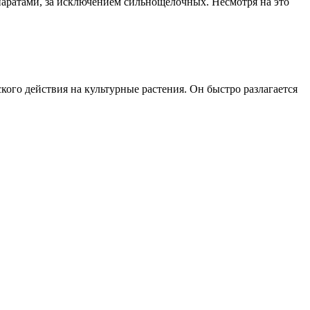
аратами, за исключением сильнощелочных. Несмотря на это
ого действия на культурные растения. Он быстро разлагается