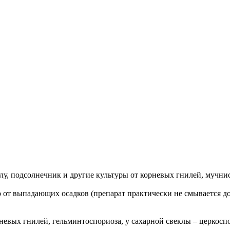
у, подсолнечник и другие культуры от корневых гнилей, мучнис
от выпадающих осадков (препарат практически не смывается д
невых гнилей, гельминтоспориоза, у сахарной свеклы – церкосп