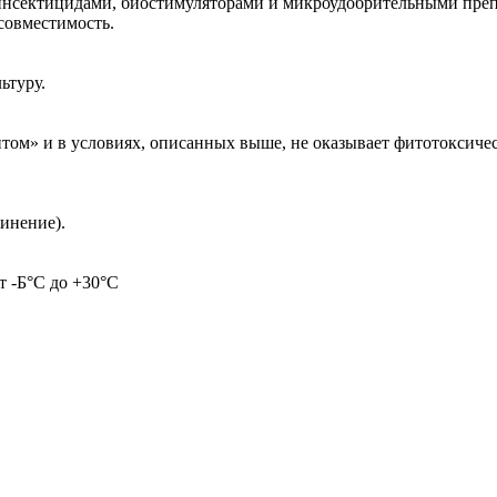
инсектицидами, биостимуляторами и микроудобрительными преп
совместимость.
ьтуру.
ом» и в условиях, описанных выше, не оказывает фитотоксическ
динение).
т -Б°С до +30°С