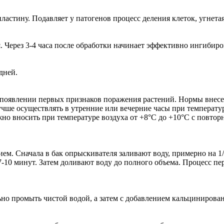
ластину. Подавляет у патогенов процесс деления клеток, угнета
 Через 3-4 часа после обработки начинает эффективно ингибиро
дней.
 появлении первых признаков поражения растений. Нормы внесе
учше осуществлять в утренние или вечерние часы при температу
вносить при температуре воздуха от +8°С до +10°С с повторно
ем. Сначала в бак опрыскивателя заливают воду, примерно на 1
7-10 минут. Затем доливают воду до полного объема. Процесс 
о промыть чистой водой, а затем с добавлением кальцинированн