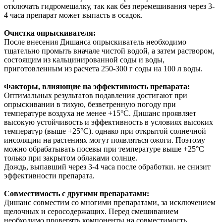
отключать гидромешалку, так как без перемешивания через 3-
4 часа препарат может выпасть в осадок.
Очистка опрыскивателя:
После внесения Дишанса опрыскиватель необходимо
тщательно промыть вначале чистой водой, а затем раствором,
состоящим из кальцинированной соды и воды,
приготовленным из расчета 250-300 г соды на 100 л воды.
Факторы, влияющие на эффективность препарата:
Оптимальных результатов подавления достигают при
опрыскивании в тихую, безветренную погоду при
температуре воздуха не менее +15°С. Дишанс проявляет
высокую устойчивость и эффективность в условиях высоких
температур (выше +25°С). однако при открытой солнечной
инсоляции на растениях могут появляться ожоги. Поэтому
можно обрабатывать посевы при температуре выше +25°С
только при закрытом облаками солнце.
Дождь, выпавший через 3-4 часа после обработки. не снизит
эффективности препарата.
Совместимость с другими препаратами:
Дишанс совместим со многими препаратами, за исключением
щелочных и серосодержащих. Перед смешиванием
необходимо проверять компоненты на совместимость.