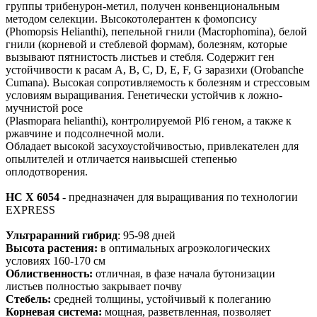
группы трибенурон-метил, получен конвенциональным
методом селекции. Высокотолерантен к фомопсису
(Phomopsis Helianthi), пепельной гнили (Macrophomina), белой
гнили (корневой и стеблевой формам), болезням, которые
вызывают пятнистость листьев и стебля. Содержит ген
устойчивости к расам А, B, C, D, Е, F, G заразихи (Orobanche
Cumana). Высокая сопротивляемость к болезням и стрессовым
условиям выращивания. Генетически устойчив к ложно-
мучнистой росе
(Plasmopara helianthi), контролируемой Pl6 геном, а также к
ржавчине и подсолнечной моли.
Обладает высокой засухоустойчивостью, привлекателен для
опылителей и отличается наивысшей степенью
оплодотворения.
НС Х 6054
- предназначен для выращивания по технологии
EXPRESS
Ультраранний гибрид
: 95-98 дней
Высота растения:
в оптимальных агроэкологических
условиях 160-170 см
Облиственность:
отличная, в фазе начала бутонизации
листьев полностью закрывает почву
Стебель:
средней толщины, устойчивый к полеганию
Корневая система:
мощная, разветвленная, позволяет