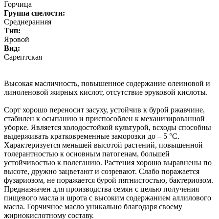
Горчица
Группа спелости:
Среднеранняя
Тип:
Яровой
Вид:
Сарептская
Высокая масличность, повышенное содержание олеиновой и
линоленовой жирных кислот, отсутствие эруковой кислоты.
Сорт хорошо переносит засуху, устойчив к бурой ржавчине,
стабилен к осыпанию и приспособлен к механизированной
уборке. Является холодостойкой культурой, всходы способны
выдерживать кратковременные заморозки до – 5 °С.
Характеризуется меньшей высотой растений, повышенной
толерантностью к основным патогенам, большей
устойчивостью к полеганию. Растения хорошо выравнены по
высоте, дружно зацветают и созревают. Слабо поражается
фузариозом, не поражается бурой пятнистостью, бактериозом.
Предназначен для производства семян с целью получения
пищевого масла и шрота с высоким содержанием аллилового
масла. Горчичное масло уникально благодаря своему
жирнокислотному составу.