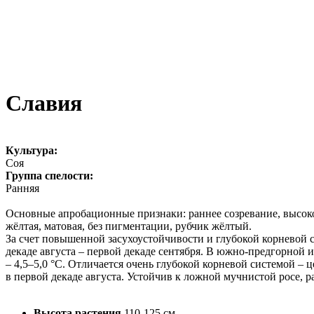
Славия
Культура:
Соя
Группа спелости:
Ранняя
Основные апробационные признаки: раннее созревание, высокор
жёлтая, матовая, без пигментации, рубчик жёлтый.
За счет повышенной засухоустойчивости и глубокой корневой с
декаде августа – первой декаде сентября. В южно-предгорной 
– 4,5–5,0 °С. Отличается очень глубокой корневой системой – ц
в первой декаде августа. Устойчив к ложной мучнистой росе, 
Высота растения
110-125 см