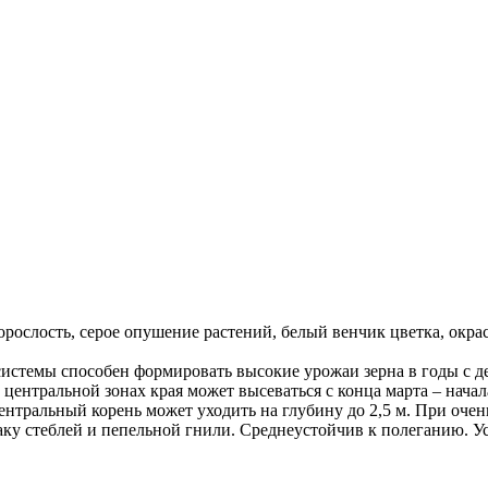
ослость, серое опушение растений, белый венчик цветка, окраск
истемы способен формировать высокие урожаи зерна в годы с де
и центральной зонах края может высеваться с конца марта – нач
ентральный корень может уходить на глубину до 2,5 м. При очень
раку стеблей и пепельной гнили. Среднеустойчив к полеганию. У