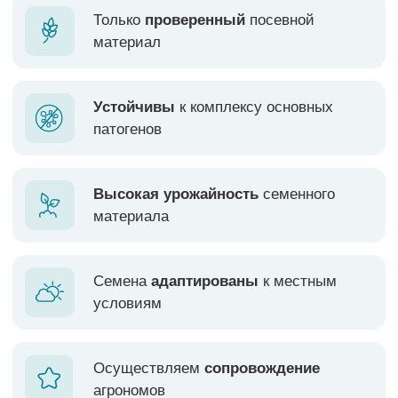
Высокая урожайность
семенного
материала
Семена
адаптированы
к местным
условиям
Осуществляем
сопровождение
агрономов
РАПС.
ВСЁ
ПОДСОЛНЕЧНИК. ГИБРИДЫ
РАПС.
ОЗИМЫЙ
ЯРОВОЙ
ПОДСОЛНЕЧНИК. СОРТА
КУКУРУЗА
ГОРОХ
ЛЁН
КОРИАНДР