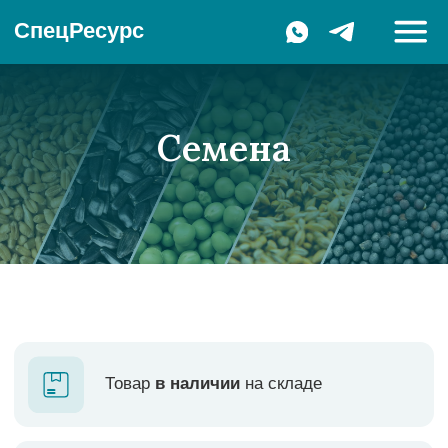
СпецРесурс
Семена
Товар
в наличии
на складе
Только
проверенный
посевной
материал
Устойчивы
к комплексу основных
патогенов