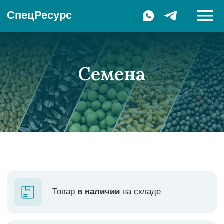
СпецРесурс
Семена
Товар
в наличии
на складе
Только
проверенный
посевной
материал
Устойчивы
к комплексу основных
патогенов