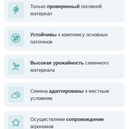
Высокая урожайность
семенного
материала
Семена
адаптированы
к местным
условиям
Осуществляем
сопровождение
агрономов
РАПС.
ВСЁ
ПОДСОЛНЕЧНИК. ГИБРИДЫ
РАПС.
ОЗИМЫЙ
ЯРОВОЙ
ПОДСОЛНЕЧНИК. СОРТА
КУКУРУЗА
ГОРОХ
ЛЁН
КОРИАНДР