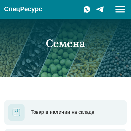
СпецРесурс
Семена
Товар
в наличии
на складе
Только
проверенный
посевной
материал
Устойчивы
к комплексу основных
патогенов