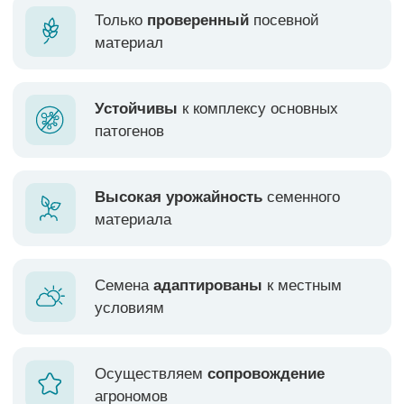
Высокая урожайность
семенного
материала
Семена
адаптированы
к местным
условиям
Осуществляем
сопровождение
агрономов
РАПС.
ВСЁ
ПОДСОЛНЕЧНИК. ГИБРИДЫ
РАПС.
ОЗИМЫЙ
ЯРОВОЙ
ПОДСОЛНЕЧНИК. СОРТА
КУКУРУЗА
ГОРОХ
ЛЁН
КОРИАНДР