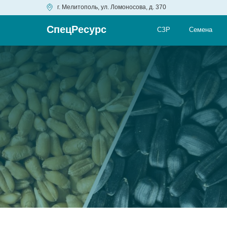
г. Мелитополь, ул. Ломоносова, д. 370
СпецРесурс
СЗР
Семена