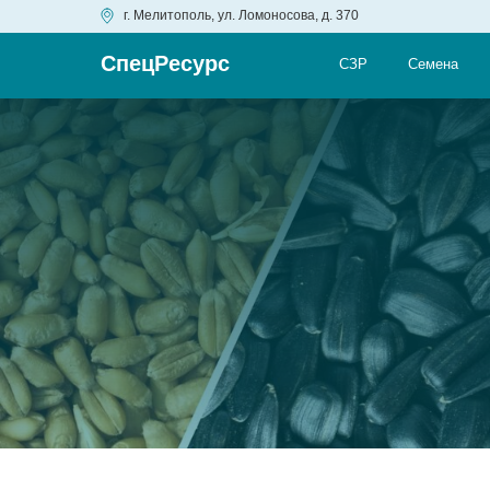
г. Мелитополь, ул. Ломоносова, д. 370
СпецРесурс
СЗР
Семена