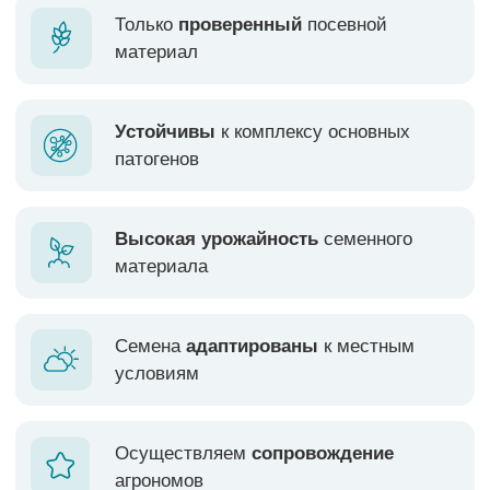
Высокая урожайность
семенного
материала
Семена
адаптированы
к местным
условиям
Осуществляем
сопровождение
агрономов
РАПС.
ВСЁ
ПОДСОЛНЕЧНИК. ГИБРИДЫ
РАПС.
ОЗИМЫЙ
ЯРОВОЙ
ПОДСОЛНЕЧНИК. СОРТА
КУКУРУЗА
ГОРОХ
ЛЁН
КОРИАНДР