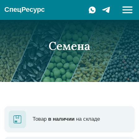
СпецРесурс
Семена
Товар
в наличии
на складе
Только
проверенный
посевной
материал
Устойчивы
к комплексу основных
патогенов