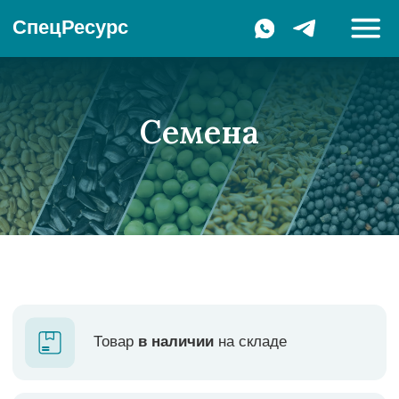
СпецРесурс
Семена
Товар
в наличии
на складе
Только
проверенный
посевной
материал
Устойчивы
к комплексу основных
патогенов