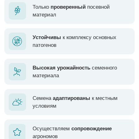
Высокая урожайность
семенного
материала
Семена
адаптированы
к местным
условиям
Осуществляем
сопровождение
агрономов
РАПС.
ВСЁ
ПОДСОЛНЕЧНИК. ГИБРИДЫ
РАПС.
ОЗИМЫЙ
ЯРОВОЙ
ПОДСОЛНЕЧНИК. СОРТА
КУКУРУЗА
ГОРОХ
ЛЁН
КОРИАНДР