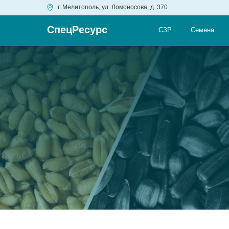
г. Мелитополь, ул. Ломоносова, д. 370
СпецРесурс
СЗР
Семена